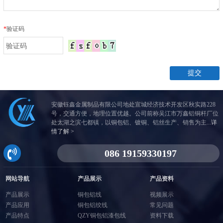
*
验证码
安徽钰鑫金属制品有限公司地处宣城经济技术开发区秋实路228
号，交通方便，地理位置优越。公司前称吴江市万鑫铝铜杆厂位
处太湖之滨七都镇，以铜包铝、镀铜、铝丝生产、销售为主...
详
情了解 >
网站导航
产品展示
产品资料
产品展示
铜包铝线
视频展示
产品应用
铜包铝绞线
常见问题
产品特点
QZY铜包铝漆包线
资料下载